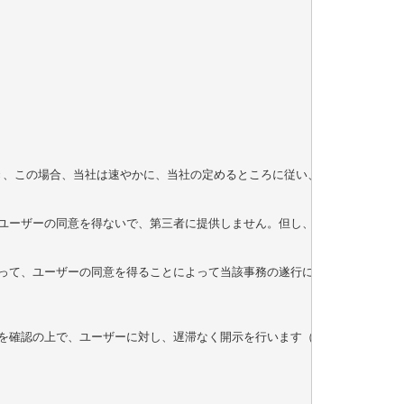
き、この場合、当社は速やかに、当社の定めるところに従い、その利用を停止
ユーザーの同意を得ないで、第三者に提供しません。但し、次に掲げる場合は
って、ユーザーの同意を得ることによって当該事務の遂行に支障を及ぼすおそ
確認の上で、ユーザーに対し、遅滞なく開示を行います（当該個人情報が存在