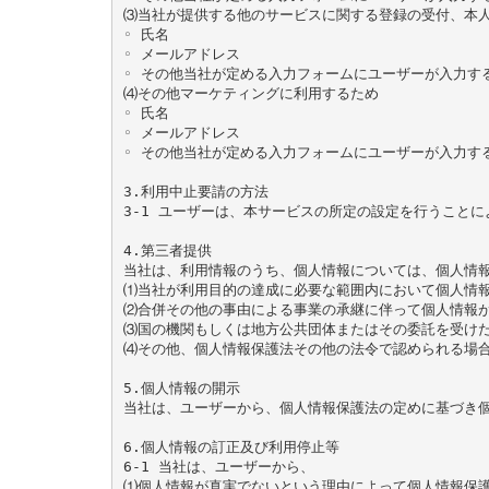
⑶当社が提供する他のサービスに関する登録の受付、本人
◦ 氏名

◦ メールアドレス

◦ その他当社が定める入力フォームにユーザーが入力する
⑷その他マーケティングに利用するため

◦ 氏名

◦ メールアドレス

◦ その他当社が定める入力フォームにユーザーが入力する
3.利用中止要請の方法

3-1 ユーザーは、本サービスの所定の設定を行うこと
4.第三者提供

当社は、利用情報のうち、個人情報については、個人情報
⑴当社が利用目的の達成に必要な範囲内において個人情報
⑵合併その他の事由による事業の承継に伴って個人情報が
⑶国の機関もしくは地方公共団体またはその委託を受けた
⑷その他、個人情報保護法その他の法令で認められる場合
5.個人情報の開示

当社は、ユーザーから、個人情報保護法の定めに基づき個
6.個人情報の訂正及び利用停止等

6-1 当社は、ユーザーから、

⑴個人情報が真実でないという理由によって個人情報保護