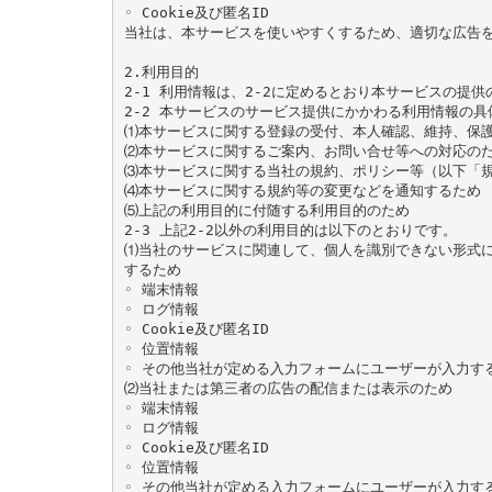
◦ Cookie及び匿名ID

当社は、本サービスを使いやすくするため、適切な広告を
2.利用目的

2-1 利用情報は、2-2に定めるとおり本サービスの提
2-2 本サービスのサービス提供にかかわる利用情報の具
⑴本サービスに関する登録の受付、本人確認、維持、保護
⑵本サービスに関するご案内、お問い合せ等への対応のた
⑶本サービスに関する当社の規約、ポリシー等（以下「規
⑷本サービスに関する規約等の変更などを通知するため

⑸上記の利用目的に付随する利用目的のため

2-3 上記2-2以外の利用目的は以下のとおりです。

⑴当社のサービスに関連して、個人を識別できない形式に
するため

◦ 端末情報

◦ ログ情報

◦ Cookie及び匿名ID

◦ 位置情報

◦ その他当社が定める入力フォームにユーザーが入力する
⑵当社または第三者の広告の配信または表示のため

◦ 端末情報

◦ ログ情報

◦ Cookie及び匿名ID

◦ 位置情報

◦ その他当社が定める入力フォームにユーザーが入力する