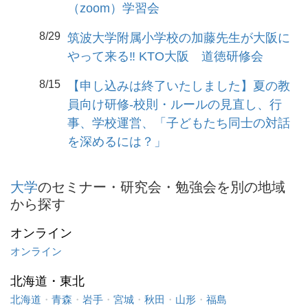
（zoom）学習会
8/29
筑波大学附属小学校の加藤先生が大阪に
やって来る‼️ KTO大阪 道徳研修会
8/15
【申し込みは終了いたしました】夏の教
員向け研修-校則・ルールの見直し、行
事、学校運営、「子どもたち同士の対話
を深めるには？」
大学
のセミナー・研究会・勉強会を別の地域
から探す
オンライン
オンライン
北海道・東北
北海道
・
青森
・
岩手
・
宮城
・
秋田
・
山形
・
福島