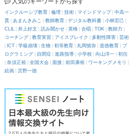
人気のキーワードから探す
インクルーシブ教育
|
倫理
|
技術
|
マインドマップ
|
中高一
貫
|
あまんきみこ
|
教師教育
|
デジタル教科書
|
小林宏己
|
CLIL
|
井上好文
|
読み聞かせ
|
英検
|
合唱
|
TOK
|
教師力
|
コーチング
|
教育実習
|
アイスブレイク
|
多動性障害
|
芸術
|
ICT
|
学級崩壊
|
生物
|
初等教育
|
丸岡慎弥
|
道徳教育
|
プ
ログラミング
|
自閉症
|
進路指導
|
小学校
|
向山洋一
|
初任
|
奈須正裕
|
全国大会
|
面接
|
前田康裕
|
ワーキングメモリ
|
絵画
|
苫野一徳