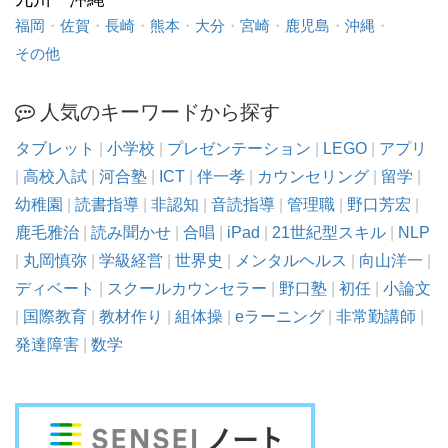
福岡
・
佐賀
・
長崎
・
熊本
・
大分
・
宮崎
・
鹿児島
・
沖縄
・
その他
人気のキーワードから探す
タブレット
|
小学校
|
プレゼンテーション
|
LEGO
|
アプリ
|
高校入試
|
河合塾
|
ICT
|
伴一孝
|
カウンセリング
|
留学
|
幼稚園
|
読書指導
|
非認知
|
音読指導
|
管理職
|
野口芳宏
|
鹿毛雅治
|
読み聞かせ
|
合唱
|
iPad
|
21世紀型スキル
|
NLP
|
丸岡慎弥
|
学級経営
|
世界史
|
メンタルヘルス
|
向山洋一
|
ディベート
|
スクールカウンセラー
|
野口塾
|
初任
|
小論文
|
国際教育
|
教材作り
|
組体操
|
eラーニング
|
非常勤講師
|
発達障害
|
数学