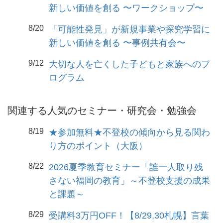
新しい価値を創る 〜ワークショップ〜
8/20
「可能性発見」が新規事業や探究学習に
新しい価値を創る 〜事例共有会〜
9/12
大切な人を亡くした子どもと家族へのプ
ログラム
関連する人気のセミナー・研究会・勉強会
8/19
★参加無料★不登校の傾向から見る関わ
り方のポイント（大阪）
8/22
2026夏季教育セミナー「誰一人取り残
さない福岡の教育」～不登校支援の成果
と課題～
8/29
受講料3万円OFF！【8/29,30札幌】言葉