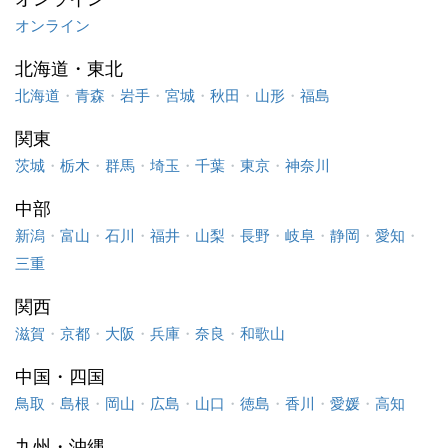
オンライン
北海道・東北
北海道
・
青森
・
岩手
・
宮城
・
秋田
・
山形
・
福島
関東
茨城
・
栃木
・
群馬
・
埼玉
・
千葉
・
東京
・
神奈川
中部
新潟
・
富山
・
石川
・
福井
・
山梨
・
長野
・
岐阜
・
静岡
・
愛知
・
三重
関西
滋賀
・
京都
・
大阪
・
兵庫
・
奈良
・
和歌山
中国・四国
鳥取
・
島根
・
岡山
・
広島
・
山口
・
徳島
・
香川
・
愛媛
・
高知
九州・沖縄