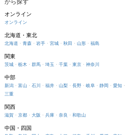
から探す
オンライン
オンライン
北海道・東北
北海道
・
青森
・
岩手
・
宮城
・
秋田
・
山形
・
福島
関東
茨城
・
栃木
・
群馬
・
埼玉
・
千葉
・
東京
・
神奈川
中部
新潟
・
富山
・
石川
・
福井
・
山梨
・
長野
・
岐阜
・
静岡
・
愛知
・
三重
関西
滋賀
・
京都
・
大阪
・
兵庫
・
奈良
・
和歌山
中国・四国