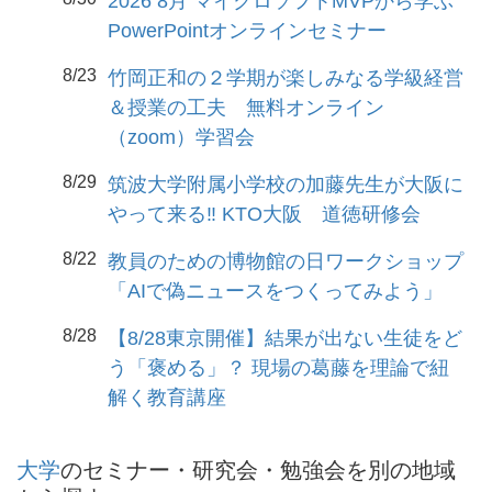
2026 8月 マイクロソフトMVPから学ぶ
PowerPointオンラインセミナー
8/23
竹岡正和の２学期が楽しみなる学級経営
＆授業の工夫 無料オンライン
（zoom）学習会
8/29
筑波大学附属小学校の加藤先生が大阪に
やって来る‼️ KTO大阪 道徳研修会
8/22
教員のための博物館の日ワークショップ
「AIで偽ニュースをつくってみよう」
8/28
【8/28東京開催】結果が出ない生徒をど
う「褒める」？ 現場の葛藤を理論で紐
解く教育講座
大学
のセミナー・研究会・勉強会を別の地域