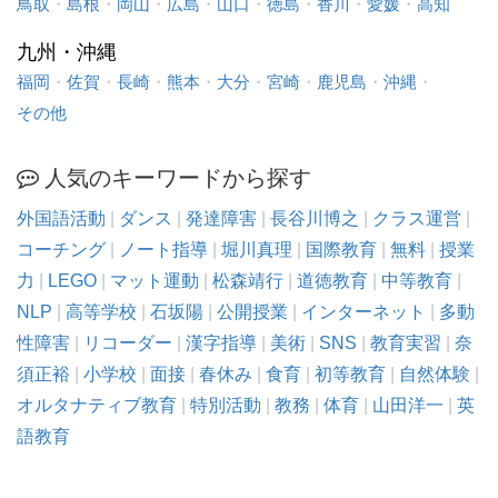
鳥取
・
島根
・
岡山
・
広島
・
山口
・
徳島
・
香川
・
愛媛
・
高知
九州・沖縄
福岡
・
佐賀
・
長崎
・
熊本
・
大分
・
宮崎
・
鹿児島
・
沖縄
・
その他
人気のキーワードから探す
外国語活動
|
ダンス
|
発達障害
|
長谷川博之
|
クラス運営
|
コーチング
|
ノート指導
|
堀川真理
|
国際教育
|
無料
|
授業
力
|
LEGO
|
マット運動
|
松森靖行
|
道徳教育
|
中等教育
|
NLP
|
高等学校
|
石坂陽
|
公開授業
|
インターネット
|
多動
性障害
|
リコーダー
|
漢字指導
|
美術
|
SNS
|
教育実習
|
奈
須正裕
|
小学校
|
面接
|
春休み
|
食育
|
初等教育
|
自然体験
|
オルタナティブ教育
|
特別活動
|
教務
|
体育
|
山田洋一
|
英
語教育