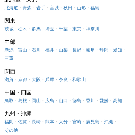
北海道
・
青森
・
岩手
・
宮城
・
秋田
・
山形
・
福島
関東
茨城
・
栃木
・
群馬
・
埼玉
・
千葉
・
東京
・
神奈川
中部
新潟
・
富山
・
石川
・
福井
・
山梨
・
長野
・
岐阜
・
静岡
・
愛知
・
三重
関西
滋賀
・
京都
・
大阪
・
兵庫
・
奈良
・
和歌山
中国・四国
鳥取
・
島根
・
岡山
・
広島
・
山口
・
徳島
・
香川
・
愛媛
・
高知
九州・沖縄
福岡
・
佐賀
・
長崎
・
熊本
・
大分
・
宮崎
・
鹿児島
・
沖縄
・
その他