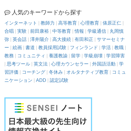
人気のキーワードから探す
インターネット
|
教師力
|
高等教育
|
心理教育
|
俵原正仁
|
合唱
|
実験
|
前田康裕
|
中等教育
|
情報
|
学級通信
|
丸岡慎
弥
|
英会話
|
澤井陽介
|
高大接続
|
有田和正
|
サマーセミナ
ー
|
絵画
|
書道
|
教員採用試験
|
フィンランド
|
学活
|
教職
|
教務
|
コミュニティ
|
養護教諭
|
留学
|
学級崩壊
|
学習障害
|
思考ツール
|
英文法
|
心理カウンセラー
|
外国語活動
|
学
習評価
|
コーチング
|
冬休み
|
オルタナティブ教育
|
コミュ
ニケーション
|
ADD
|
認定試験