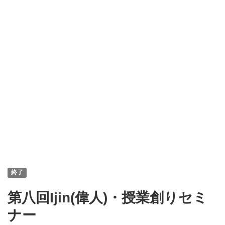
終了
第八回Ijin(偉人)・授業創りセミ
ナー