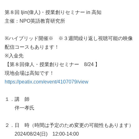
第８回 Ijin(偉人)・授業創りセミナー in 高知

主催：NPO英語教育研究所

※ハイブリッド開催※　※３週間繰り返し視聴可能の映像
配信コースもあります！

※入金先

【第８回偉人・授業創りセミナー　8/24 】

https://peatix.com/event/4107079/view
１．講　師

　　伴一孝氏

２．日　時（時間は予定のため変更の可能性もあります）

　　2024/08/24(日)　12:00-14:00
