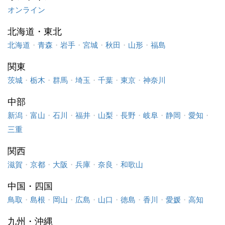
オンライン
北海道・東北
北海道
・
青森
・
岩手
・
宮城
・
秋田
・
山形
・
福島
関東
茨城
・
栃木
・
群馬
・
埼玉
・
千葉
・
東京
・
神奈川
中部
新潟
・
富山
・
石川
・
福井
・
山梨
・
長野
・
岐阜
・
静岡
・
愛知
・
三重
関西
滋賀
・
京都
・
大阪
・
兵庫
・
奈良
・
和歌山
中国・四国
鳥取
・
島根
・
岡山
・
広島
・
山口
・
徳島
・
香川
・
愛媛
・
高知
九州・沖縄