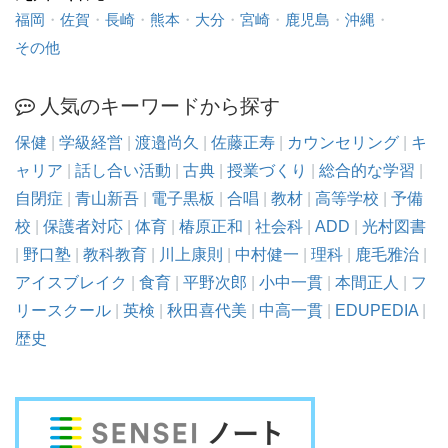
福岡
・
佐賀
・
長崎
・
熊本
・
大分
・
宮崎
・
鹿児島
・
沖縄
・
その他
人気のキーワードから探す
保健
|
学級経営
|
渡邉尚久
|
佐藤正寿
|
カウンセリング
|
キ
ャリア
|
話し合い活動
|
古典
|
授業づくり
|
総合的な学習
|
自閉症
|
青山新吾
|
電子黒板
|
合唱
|
教材
|
高等学校
|
予備
校
|
保護者対応
|
体育
|
椿原正和
|
社会科
|
ADD
|
光村図書
|
野口塾
|
教科教育
|
川上康則
|
中村健一
|
理科
|
鹿毛雅治
|
アイスブレイク
|
食育
|
平野次郎
|
小中一貫
|
本間正人
|
フ
リースクール
|
英検
|
秋田喜代美
|
中高一貫
|
EDUPEDIA
|
歴史