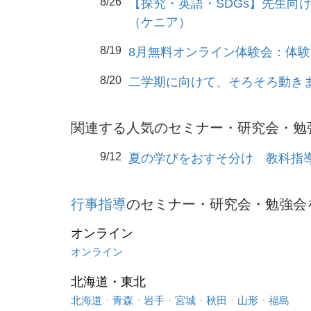
8/26
【探究・英語・SDGs】先生向
（ケニア）
8/19
8月無料オンライン体験会：体
8/20
二学期に向けて、そろそろ動き
関連する人気のセミナー・研究会・勉
9/12
夏の学びをおすそ分け 教科指
行事指導
のセミナー・研究会・勉強会
オンライン
オンライン
北海道・東北
北海道
・
青森
・
岩手
・
宮城
・
秋田
・
山形
・
福島