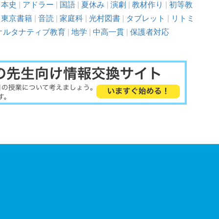
日本史
|
アドラー
|
国語
|
夏休み
|
演劇
|
教材作り
|
初等教
|
東京書籍
|
音読
|
家庭科
|
光村図書
|
タブレット
|
リトミ
オルタナティブ教育
|
地学
|
中高一貫
|
保護者対応