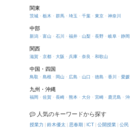
関東
茨城
・
栃木
・
群馬
・
埼玉
・
千葉
・
東京
・
神奈川
中部
新潟
・
富山
・
石川
・
福井
・
山梨
・
長野
・
岐阜
・
静岡
関西
滋賀
・
京都
・
大阪
・
兵庫
・
奈良
・
和歌山
中国・四国
鳥取
・
島根
・
岡山
・
広島
・
山口
・
徳島
・
香川
・
愛媛
九州・沖縄
福岡
・
佐賀
・
長崎
・
熊本
・
大分
・
宮崎
・
鹿児島
・
沖
人気のキーワードから探す
授業力
|
鈴木優太
|
思春期
|
ICT
|
公開授業
|
公民