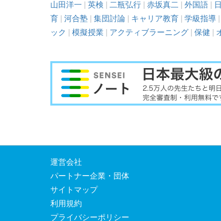
山田洋一
|
英検
|
二瓶弘行
|
赤坂真二
|
外国語
|
育
|
河合塾
|
集団討論
|
キャリア教育
|
学級指導
ック
|
模擬授業
|
アクティブラーニング
|
保健
|
運営会社
パートナー企業・団体
サイトマップ
利用規約
プライバシーポリシー