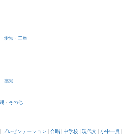
・
愛知
・
三重
・
高知
縄
・
その他
|
プレゼンテーション
|
合唱
|
中学校
|
現代文
|
小中一貫
|