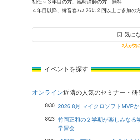
初任～３年目の方、臨時講師の方　無料

４年目以降、縁音春ﾌｪｽ’26に２回以上ご参加の方
気にな
2人が気
イベントを探す
オンライン
近隣の人気のセミナー・研
8/30
2026 8月 マイクロソフトMVP
8/23
竹岡正和の２学期が楽しみなる学
学習会