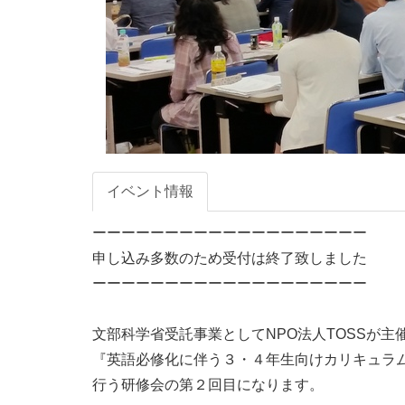
イベント情報
ーーーーーーーーーーーーーーーーーーー

申し込み多数のため受付は終了致しました

ーーーーーーーーーーーーーーーーーーー

文部科学省受託事業としてNPO法人TOSSが主
『英語必修化に伴う３・４年⽣向けカリキュラ
行う研修会の第２回目になります。
