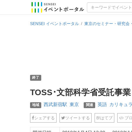
SENSEI イベントポータル
/
東京のセミナー・研究会
終了
TOSS･文部科学省受託事業
西武新宿駅
東京
英語
カリキュ
地域
関連
シェアする
ツイートする
B!
はてブ
ブロ