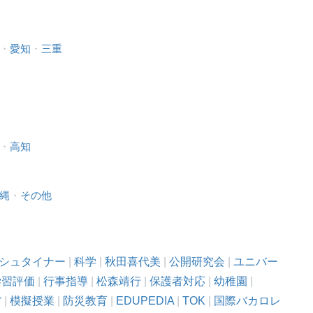
・
愛知
・
三重
・
高知
縄
・
その他
シュタイナー
|
科学
|
秋田喜代美
|
公開研究会
|
ユニバー
学習評価
|
行事指導
|
松森靖行
|
保護者対応
|
幼稚園
|
省
|
模擬授業
|
防災教育
|
EDUPEDIA
|
TOK
|
国際バカロレ