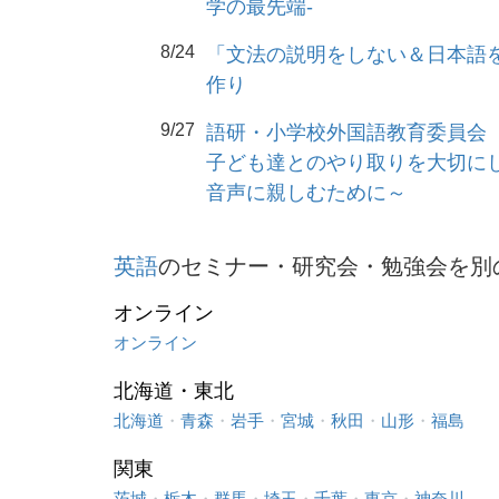
学の最先端-
8/24
「文法の説明をしない＆日本語
作り
9/27
語研・小学校外国語教育委員会 
子ども達とのやり取りを大切に
音声に親しむために～
英語
のセミナー・研究会・勉強会を別
オンライン
オンライン
北海道・東北
北海道
・
青森
・
岩手
・
宮城
・
秋田
・
山形
・
福島
関東
茨城
・
栃木
・
群馬
・
埼玉
・
千葉
・
東京
・
神奈川