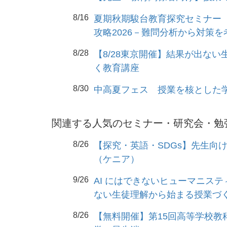
8/16
夏期秋期駿台教育探究セミナー
攻略2026－難問分析から対策
8/28
【8/28東京開催】結果が出な
く教育講座
8/30
中高夏フェス 授業を核とした
関連する人気のセミナー・研究会・勉
8/26
【探究・英語・SDGs】先生向
（ケニア）
9/26
AI にはできないヒューマニステ
ない生徒理解から始まる授業づく
8/26
【無料開催】第15回高等学校教