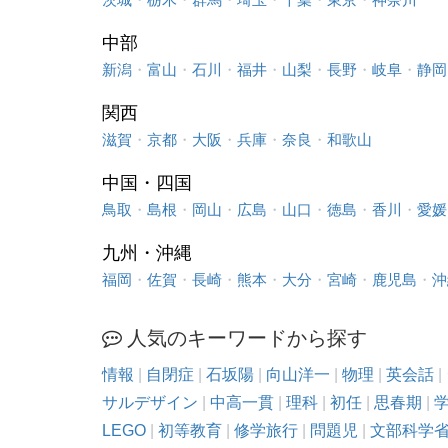
中部
新潟
・
富山
・
石川
・
福井
・
山梨
・
長野
・
岐阜
・
静岡
関西
滋賀
・
京都
・
大阪
・
兵庫
・
奈良
・
和歌山
中国・四国
鳥取
・
島根
・
岡山
・
広島
・
山口
・
徳島
・
香川
・
愛媛
九州・沖縄
福岡
・
佐賀
・
長崎
・
熊本
・
大分
・
宮崎
・
鹿児島
・
沖
人気のキーワードから探す
情報
|
自閉症
|
石坂陽
|
向山洋一
|
物理
|
英会話
|
サルデザイン
|
中高一貫
|
理科
|
初任
|
思春期
|
LEGO
|
初等教育
|
修学旅行
|
問題児
|
文部科学