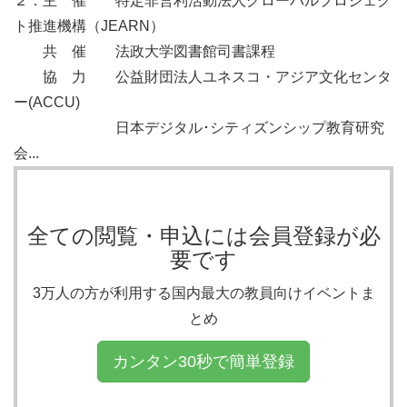
２．主　催　　特定非営利活動法人グローバルプロジェク
ト推進機構（JEARN）

   　 共　催　　法政大学図書館司書課程

　　協　力　    公益財団法人ユネスコ・アジア文化センタ
ー(ACCU)

　　　　　　    日本デジタル･シティズンシップ教育研究
会...
全ての閲覧・申込には会員登録が必
要です
3万人の方が利用する国内最大の教員向けイベントま
とめ
カンタン30秒で簡単登録