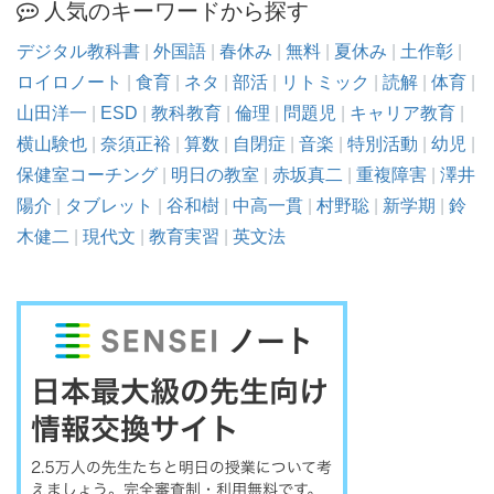
人気のキーワードから探す
デジタル教科書
|
外国語
|
春休み
|
無料
|
夏休み
|
土作彰
|
ロイロノート
|
食育
|
ネタ
|
部活
|
リトミック
|
読解
|
体育
|
山田洋一
|
ESD
|
教科教育
|
倫理
|
問題児
|
キャリア教育
|
横山験也
|
奈須正裕
|
算数
|
自閉症
|
音楽
|
特別活動
|
幼児
|
保健室コーチング
|
明日の教室
|
赤坂真二
|
重複障害
|
澤井
陽介
|
タブレット
|
谷和樹
|
中高一貫
|
村野聡
|
新学期
|
鈴
木健二
|
現代文
|
教育実習
|
英文法