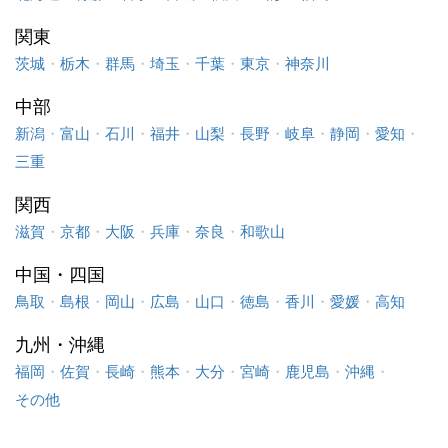
関東
茨城
・
栃木
・
群馬
・
埼玉
・
千葉
・
東京
・
神奈川
中部
新潟
・
富山
・
石川
・
福井
・
山梨
・
長野
・
岐阜
・
静岡
・
愛知
・
三重
関西
滋賀
・
京都
・
大阪
・
兵庫
・
奈良
・
和歌山
中国・四国
鳥取
・
島根
・
岡山
・
広島
・
山口
・
徳島
・
香川
・
愛媛
・
高知
九州・沖縄
福岡
・
佐賀
・
長崎
・
熊本
・
大分
・
宮崎
・
鹿児島
・
沖縄
・
その他