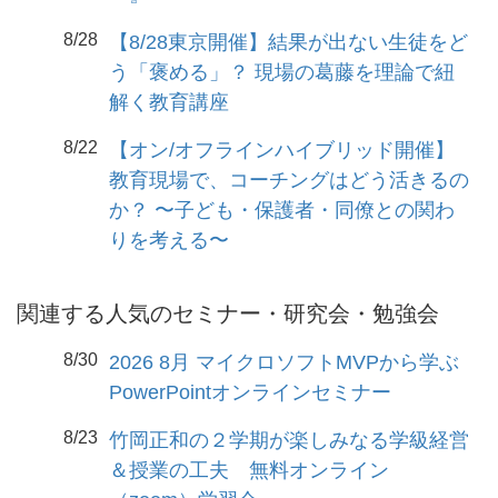
8/28
【8/28東京開催】結果が出ない生徒をど
う「褒める」？ 現場の葛藤を理論で紐
解く教育講座
8/22
【オン/オフラインハイブリッド開催】
教育現場で、コーチングはどう活きるの
か？ 〜子ども・保護者・同僚との関わ
りを考える〜
関連する人気のセミナー・研究会・勉強会
8/30
2026 8月 マイクロソフトMVPから学ぶ
PowerPointオンラインセミナー
8/23
竹岡正和の２学期が楽しみなる学級経営
＆授業の工夫 無料オンライン