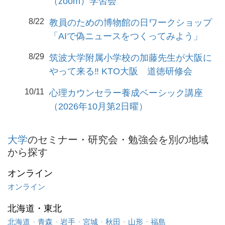
（zoom）学習会
8/22
教員のための博物館の日ワークショップ
「AIで偽ニュースをつくってみよう」
8/29
筑波大学附属小学校の加藤先生が大阪に
やって来る‼️ KTO大阪 道徳研修会
10/11
心理カウンセラー養成ベーシック講座
（2026年10月第2日曜）
大学
のセミナー・研究会・勉強会を別の地域
から探す
オンライン
オンライン
北海道・東北
北海道
・
青森
・
岩手
・
宮城
・
秋田
・
山形
・
福島