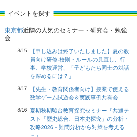
イベントを探す
東京都
近隣の人気のセミナー・研究会・勉強
会
8/15
【申し込みは終了いたしました】夏の教
員向け研修-校則・ルールの見直し、行
事、学校運営、「子どもたち同士の対話
を深めるには？」
8/17
【先生・教育関係者向け】授業で使える
数学ゲーム試遊会＆実践事例共有会
8/16
夏期秋期駿台教育探究セミナー『共通テ
スト「歴史総合、日本史探究」の分析・
攻略2026－難問分析から対策を考える
－』