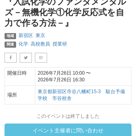
『入試化学のファンダメンタル
ズ－無機化学①化学反応式を自
力で作る方法－』
新宿区
東京
地域
化学
高校教員
授業研
関連
B!
開催日時
2026年7月26日
10:00
〜
2026年7月26日
16:30
東京都
新宿区
市谷八幡町15-3
駿台予備
場所
学校 市谷校舎
このイベントは終了しました
イベント主催者に問い合わせ