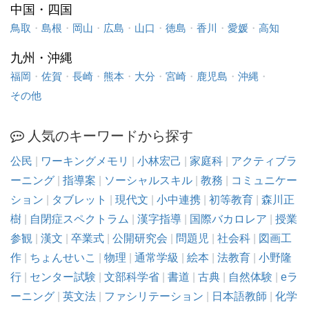
中国・四国
鳥取
・
島根
・
岡山
・
広島
・
山口
・
徳島
・
香川
・
愛媛
・
高知
九州・沖縄
福岡
・
佐賀
・
長崎
・
熊本
・
大分
・
宮崎
・
鹿児島
・
沖縄
・
その他
人気のキーワードから探す
公民
|
ワーキングメモリ
|
小林宏己
|
家庭科
|
アクティブラ
ーニング
|
指導案
|
ソーシャルスキル
|
教務
|
コミュニケー
ション
|
タブレット
|
現代文
|
小中連携
|
初等教育
|
森川正
樹
|
自閉症スペクトラム
|
漢字指導
|
国際バカロレア
|
授業
参観
|
漢文
|
卒業式
|
公開研究会
|
問題児
|
社会科
|
図画工
作
|
ちょんせいこ
|
物理
|
通常学級
|
絵本
|
法教育
|
小野隆
行
|
センター試験
|
文部科学省
|
書道
|
古典
|
自然体験
|
eラ
ーニング
|
英文法
|
ファシリテーション
|
日本語教師
|
化学