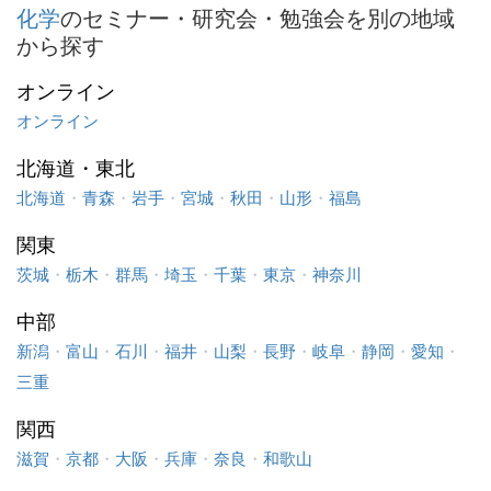
化学
のセミナー・研究会・勉強会を別の地域
から探す
オンライン
オンライン
北海道・東北
北海道
・
青森
・
岩手
・
宮城
・
秋田
・
山形
・
福島
関東
茨城
・
栃木
・
群馬
・
埼玉
・
千葉
・
東京
・
神奈川
中部
新潟
・
富山
・
石川
・
福井
・
山梨
・
長野
・
岐阜
・
静岡
・
愛知
・
三重
関西
滋賀
・
京都
・
大阪
・
兵庫
・
奈良
・
和歌山