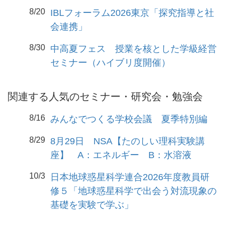
8/20
IBLフォーラム2026東京「探究指導と社
会連携」
8/30
中高夏フェス 授業を核とした学級経営
セミナー（ハイブリ度開催）
関連する人気のセミナー・研究会・勉強会
8/16
みんなでつくる学校会議 夏季特別編
8/29
8月29日 NSA【たのしい理科実験講
座】 A：エネルギー B：水溶液
10/3
日本地球惑星科学連合2026年度教員研
修５「地球惑星科学で出会う対流現象の
基礎を実験で学ぶ」