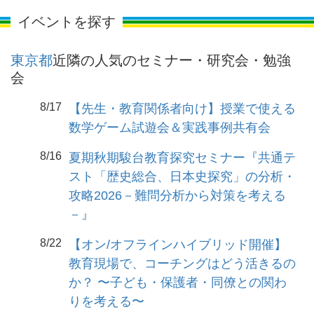
イベントを探す
東京都
近隣の人気のセミナー・研究会・勉強
会
8/17
【先生・教育関係者向け】授業で使える
数学ゲーム試遊会＆実践事例共有会
8/16
夏期秋期駿台教育探究セミナー『共通テ
スト「歴史総合、日本史探究」の分析・
攻略2026－難問分析から対策を考える
－』
8/22
【オン/オフラインハイブリッド開催】
教育現場で、コーチングはどう活きるの
か？ 〜子ども・保護者・同僚との関わ
りを考える〜