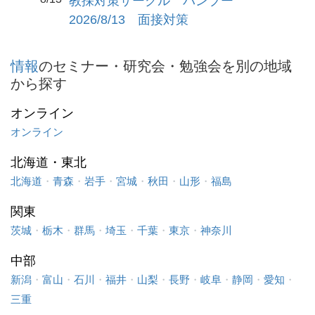
教採対策サークル バンブー
2026/8/13 面接対策
情報
のセミナー・研究会・勉強会を別の地域
から探す
オンライン
オンライン
北海道・東北
北海道
・
青森
・
岩手
・
宮城
・
秋田
・
山形
・
福島
関東
茨城
・
栃木
・
群馬
・
埼玉
・
千葉
・
東京
・
神奈川
中部
新潟
・
富山
・
石川
・
福井
・
山梨
・
長野
・
岐阜
・
静岡
・
愛知
・
三重