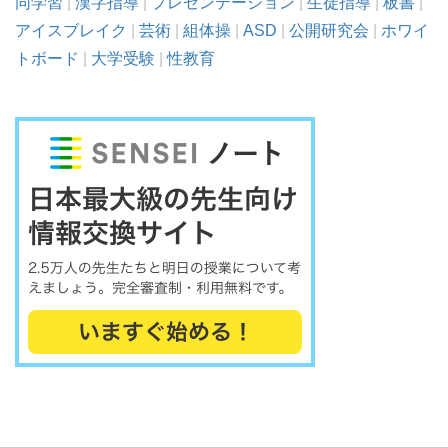
同学習
|
漢字指導
|
プレゼンテーション
|
生徒指導
|
板書
|
アイスブレイク
|
芸術
|
組体操
|
ASD
|
公開研究会
|
ホワイ
トボード
|
大学受験
|
性教育