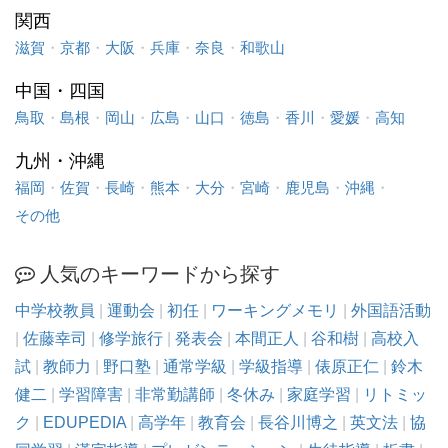
関西
滋賀
・
京都
・
大阪
・
兵庫
・
奈良
・
和歌山
中国・四国
鳥取
・
島根
・
岡山
・
広島
・
山口
・
徳島
・
香川
・
愛媛
・
高知
九州・沖縄
福岡
・
佐賀
・
長崎
・
熊本
・
大分
・
宮崎
・
鹿児島
・
沖縄
・
その他
人気のキーワードから探す
中学校教員
|
運動会
|
初任
|
ワーキングメモリ
|
外国語活動
|
佐藤幸司
|
修学旅行
|
発表会
|
本間正人
|
谷和樹
|
高校入
試
|
教師力
|
野口塾
|
通常学級
|
学級指導
|
俵原正仁
|
鈴木
健二
|
学習障害
|
非常勤講師
|
冬休み
|
家庭学習
|
リトミッ
ク
|
EDUPEDIA
|
高学年
|
教育会
|
長谷川博之
|
英文法
|
協