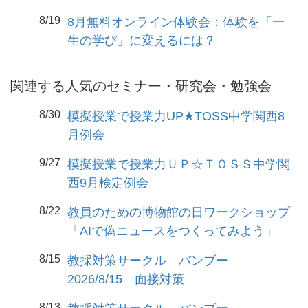
8/19
8月無料オンライン体験会：体験を「一
生の学び」に変えるには？
関連する人気のセミナー・研究会・勉強会
8/30
模擬授業で授業力UP★TOSS中学関西8
月例会
9/27
模擬授業で授業力ＵＰ☆ＴＯＳＳ中学関
西9月検定例会
8/22
教員のための博物館の日ワークショップ
「AIで偽ニュースをつくってみよう」
8/15
教採対策サークル バンブー
2026/8/15 面接対策
8/13