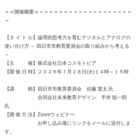
＝≪開催概要≫＝＝＝＝＝＝＝＝＝＝＝＝＝＝＝＝＝＝＝
＝

【タ イ ト ル】論理的思考力を育むデジタルとアナログの
使い分け方 ～ 四日市市教育委員会の取り組みから考える 
～

【主   　　催】株式会社日本コスモトピア

【開 催 日 時】２０２６年７月２８日(火)１４時～１５時

【講　   　師】四日市市教育委員会　佐藤 寛太 氏　

　　　　　   　合同会社未来教育デザイン　平井 聡一郎 
氏

【開 催 方 法】Zoomウェビナー

　　　　　   　お申し込み後にリンクをメールに送付しま
す。
