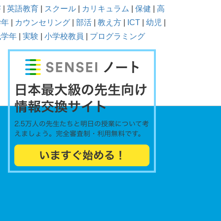
害
|
英語教育
|
スクール
|
カリキュラム
|
保健
|
高
学年
|
カウンセリング
|
部活
|
教え方
|
ICT
|
幼児
|
低学年
|
実験
|
小学校教員
|
プログラミング