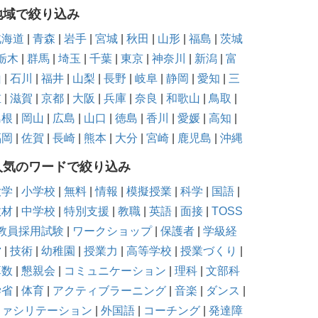
地域で絞り込み
北海道
|
青森
|
岩手
|
宮城
|
秋田
|
山形
|
福島
|
茨城
栃木
|
群馬
|
埼玉
|
千葉
|
東京
|
神奈川
|
新潟
|
富
山
|
石川
|
福井
|
山梨
|
長野
|
岐阜
|
静岡
|
愛知
|
三
重
|
滋賀
|
京都
|
大阪
|
兵庫
|
奈良
|
和歌山
|
鳥取
|
島根
|
岡山
|
広島
|
山口
|
徳島
|
香川
|
愛媛
|
高知
|
福岡
|
佐賀
|
長崎
|
熊本
|
大分
|
宮崎
|
鹿児島
|
沖縄
人気のワードで絞り込み
大学
|
小学校
|
無料
|
情報
|
模擬授業
|
科学
|
国語
|
教材
|
中学校
|
特別支援
|
教職
|
英語
|
面接
|
TOSS
教員採用試験
|
ワークショップ
|
保護者
|
学級経
営
|
技術
|
幼稚園
|
授業力
|
高等学校
|
授業づくり
|
算数
|
懇親会
|
コミュニケーション
|
理科
|
文部科
学省
|
体育
|
アクティブラーニング
|
音楽
|
ダンス
|
ファシリテーション
|
外国語
|
コーチング
|
発達障