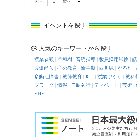
前へ
...
次へ
イベントを探す
人気のキーワードから探す
授業参観
|
谷和樹
|
音読指導
|
教員採用試験
|
話
渡邉尚久
|
心の教育
|
新学期
|
西川純
|
かるた
|
多動性障害
|
教師教育
|
ICT
|
授業づくり
|
教科
プワーク
|
情報
|
二瓶弘行
|
ディベート
|
芸術
|
SNS