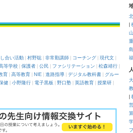
|
し合い活動
|
村野聡
|
非常勤講師
|
コーチング
|
現代文
|
高等学校
|
保護者
|
公民
|
ファシリテーション
|
松森靖行
|
教育
|
高等教育
|
NIE
|
進路指導
|
デジタル教科書
|
グルー
保健
|
小野隆行
|
電子黒板
|
野口塾
|
英語教育
|
授業研
|
|